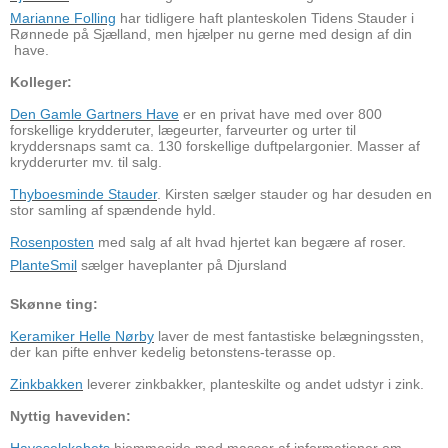
Marianne Folling
har tidligere haft planteskolen Tidens Stauder i
Rønnede på Sjælland, men hjælper nu gerne med design af din
have.
Kolleger:
Den Gamle Gartners Have
er en privat have med over 800
forskellige krydderuter, lægeurter, farveurter og urter til
kryddersnaps samt ca. 130 forskellige duftpelargonier. Masser af
krydderurter mv. til salg.
Thyboesminde Stauder
. Kirsten sælger stauder og har desuden en
stor samling af spændende hyld.
Rosenposten
med salg af alt hvad hjertet kan begære af roser.
PlanteSmil
sælger haveplanter på Djursland
Skønne ting:
Keramiker Helle Nørby
laver de mest fantastiske belægningssten,
der kan pifte enhver kedelig betonstens-terasse op.
Zinkbakken
leverer zinkbakker, planteskilte og andet udstyr i zink.
Nyttig haveviden: