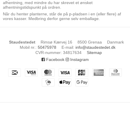
afhentning, med mindre du har skrevet et ønsket
afhentningstidspunkt på ordren.
Når du henter planterne, står de på p-pladsen i en (eller flere) af
vores kasser. Medbring derfor gerne selv emballage.
Staudestedet
Rimsø Kærvej 16
8500 Grenaa
Danmark
Mobil nr.
:
50475978
E-mail
:
info@staudestedet.dk
CVR-nummer
:
34817634
Sitemap
Facebook
Instagram