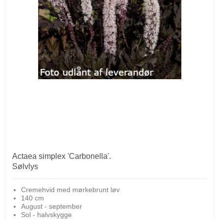
Actaea simplex 'Carbonella'.
Sølvlys
Cremehvid med mørkebrunt løv
140 cm
August - september
Sol - halvskygge