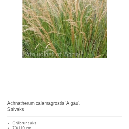
Achnatherum calamagrostis 'Algäu'.
Sølvaks
Gråbrunt aks
70/110 cm