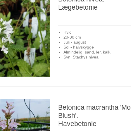
Lægebetonie
Hvid
20-30 cm
Juli - august
Sol - halvskygge
Almindelig, sand, ler, kalk.
Syn: Stachys nivea
Betonica macrantha 'Mo
Blush'.
Havebetonie