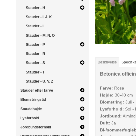
Stauder - H
Stauder - I, J, K
Stauder - L
Stauder - M, N, O
Stauder - P
Stauder - R
Beskrivelse
Specifik
Stauder - S
Stauder - T
Betonica offici
Stauder - U, V, Z
Farve:
Rosa
Stauder efter farve
Højde:
30-40 cm
Blomstringstid
Blomstring:
Juli -
Lysforhold:
Sol -
Staudehøjde
Jordbund:
Alminde
Lysforhold
Duft:
Ja
Jordbundsforhold
Bi-/sommerfugle