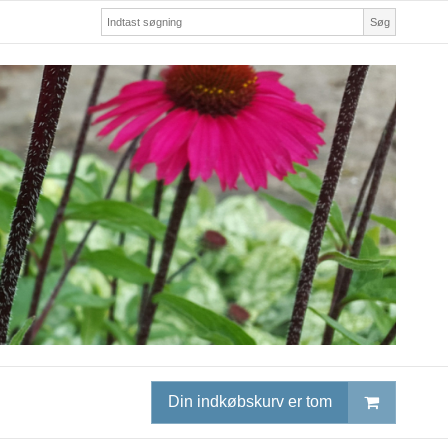
Søg
Din indkøbskurv er tom