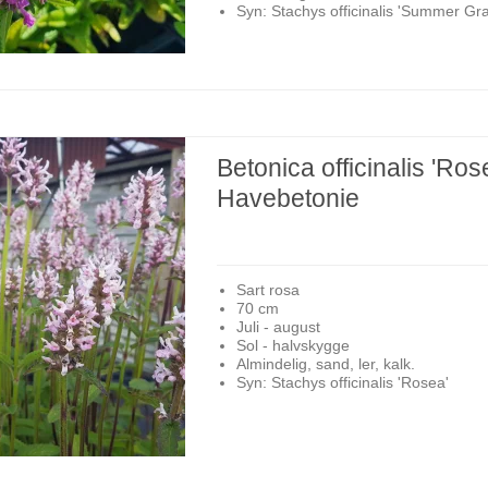
Syn: Stachys officinalis 'Summer Gr
Betonica officinalis 'Ros
Havebetonie
Sart rosa
70 cm
Juli - august
Sol - halvskygge
Almindelig, sand, ler, kalk.
Syn: Stachys officinalis 'Rosea'