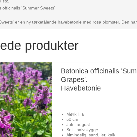
 stk.
 officinalis 'Summer Sweets'
eets' er en ny tørketålende havebetonie med rosa blomster. Den har d
rede produkter
Betonica officinalis 'Su
Grapes'.
Havebetonie
Mørk lilla
50 cm
Juli - august
Sol - halvskygge
Almindelig, sand, ler, kalk.