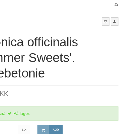
nica officinalis
mmer Sweets'.
ebetonie
DKK
us:
På lager.
stk.
Køb