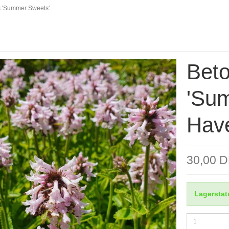
is 'Summer Sweets'.
Beto
'Su
Hav
30,00 
Lagerstat