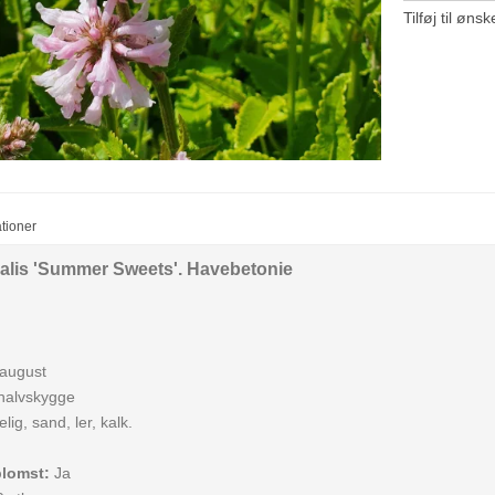
Tilføj til ønsk
ationer
nalis 'Summer Sweets'.
Havebetonie
 august
 halvskygge
lig, sand, ler, kalk.
blomst:
Ja