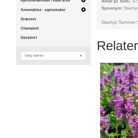
Hjemmehørende / vilde arter
Antal pr. kvm.:
6-9
Synonym:
Stachys
Anvendelse - egenskaber
Græsser
Stachys 'Summer Sw
Champost
Gavekort
Relate