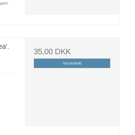
apes'
ea'.
35,00 DKK
Vis produkt