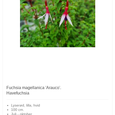
Fuchsia magellanica 'Arauco'.
Havefuchsia
Lyserød, lilla, hvid
100 cm.
Juli - oktober