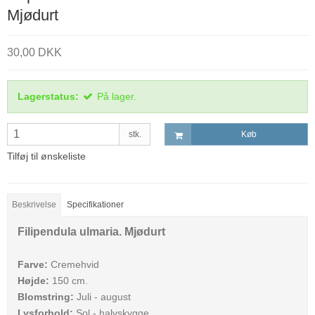
Mjødurt
30,00 DKK
Lagerstatus:
På lager.
stk.
Køb
Tilføj til ønskeliste
Beskrivelse
Specifikationer
Filipendula ulmaria. Mjødurt
Farve:
Cremehvid
Højde:
150 cm.
Blomstring:
Juli - august
Lysforhold:
Sol - halvskygge