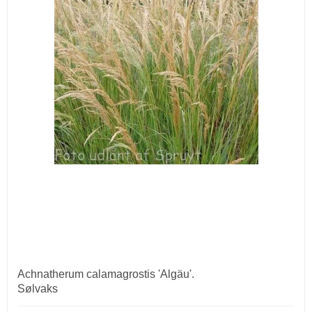
Achnatherum calamagrostis 'Algäu'.
Sølvaks