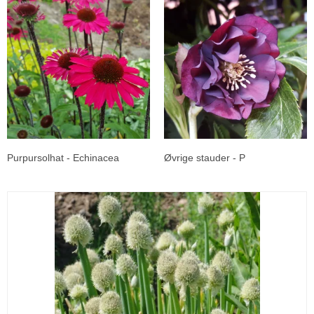
Purpursolhat - Echinacea
Øvrige stauder - P