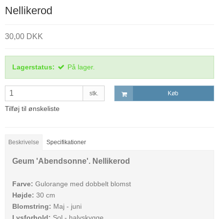
Nellikerod
30,00 DKK
Lagerstatus:
På lager.
stk.
Køb
Tilføj til ønskeliste
Beskrivelse
Specifikationer
Geum 'Abendsonne'. Nellikerod
Farve:
Gulorange med dobbelt blomst
Højde:
30 cm
Blomstring:
Maj - juni
Lysforhold:
Sol - halvskygge