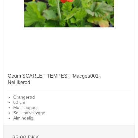
Geum SCARLET TEMPEST 'Macgeu001'.
Nellikerod
Orangerød
60 cm
Maj - august
Sol - halvskygge
Almindelig.
35,00 DKK