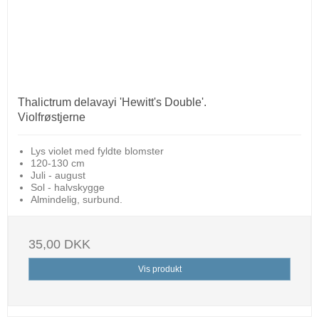
Thalictrum delavayi 'Hewitt's Double'.
Violfrøstjerne
Lys violet med fyldte blomster
120-130 cm
Juli - august
Sol - halvskygge
Almindelig, surbund.
35,00 DKK
Vis produkt