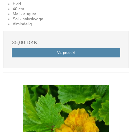
Hvid
40 cm
Maj - august
Sol - halvskygge
Almindelig.
35,00 DKK
Vis produkt