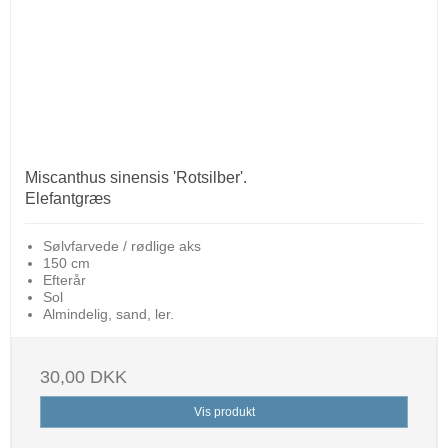
Miscanthus sinensis 'Rotsilber'.
Elefantgræs
Sølvfarvede / rødlige aks
150 cm
Efterår
Sol
Almindelig, sand, ler.
30,00 DKK
Vis produkt