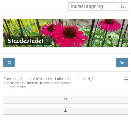
Søg
Forside
/
Shop
/
Alle stauder - Latin
/
Stauder - M, N, O
/
Miscanthus sinensis 'Kleine Silberspinne'.
Elefantgræs