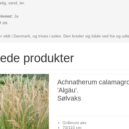
lig, sand, ler.
blomst:
Ja
 stk.
r vildt i Danmark, og trives i solen. Den breder sig både ved frø og ud
rede produkter
Achnatherum calamagro
'Algäu'.
Sølvaks
Gråbrunt aks
70/110 cm