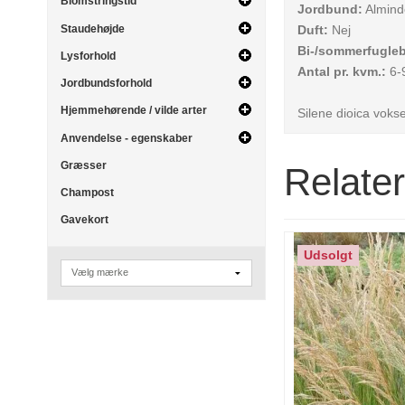
Blomstringstid
Jordbund:
Alminde
Duft:
Nej
Staudehøjde
Bi-/sommerfugle
Lysforhold
Antal pr. kvm.:
6-9
Jordbundsforhold
Hjemmehørende / vilde arter
Silene dioica vokse
Anvendelse - egenskaber
Græsser
Relate
Champost
Gavekort
Udsolgt