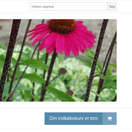
Søg
Din indkøbskurv er tom