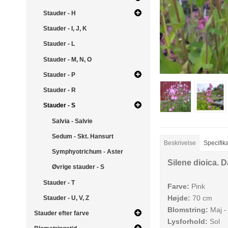
Stauder - H
Stauder - I, J, K
Stauder - L
Stauder - M, N, O
Stauder - P
Stauder - R
Stauder - S
Salvia - Salvie
Sedum - Skt. Hansurt
Beskrivelse
Specifik
Symphyotrichum - Aster
Silene dioica. 
Øvrige stauder - S
Stauder - T
Farve:
Pink
Højde:
70 cm
Stauder - U, V, Z
Blomstring:
Maj - 
Stauder efter farve
Lysforhold:
Sol