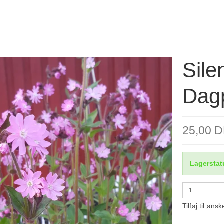
Sile
Dagp
25,00 
Lagerstat
Tilføj til ønsk