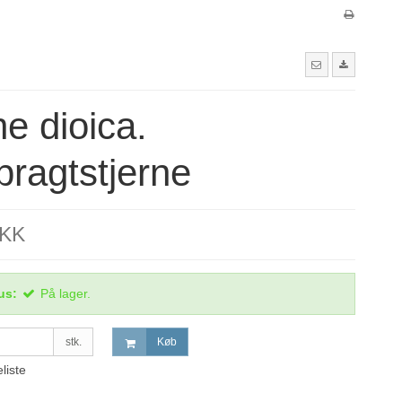
ne dioica.
ragtstjerne
DKK
us:
På lager.
stk.
Køb
eliste