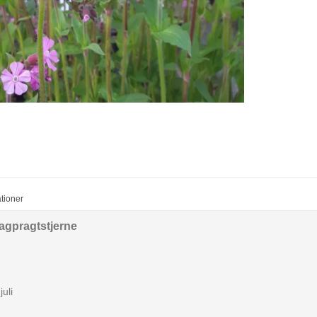
ationer
Dagpragtstjerne
juli