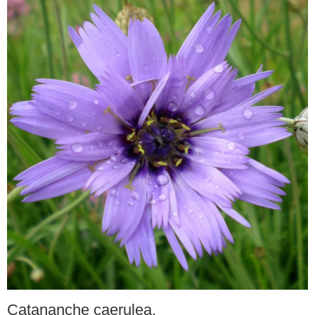
Catananche caerulea.