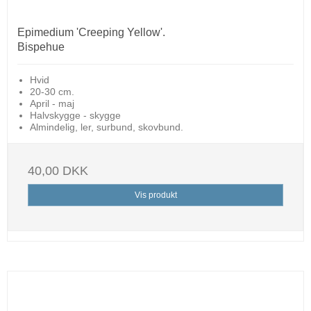
Epimedium 'Creeping Yellow'.
Bispehue
Hvid
20-30 cm.
April - maj
Halvskygge - skygge
Almindelig, ler, surbund, skovbund.
40,00 DKK
Vis produkt