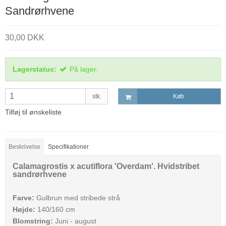
Sandrørhvene
30,00 DKK
Lagerstatus:
På lager.
stk.
Køb
Tilføj til ønskeliste
Beskrivelse
Specifikationer
Calamagrostis x acutiflora 'Overdam'. Hvidstribet
sandrørhvene
Farve:
Gulbrun med stribede strå
Højde:
140/160 cm
Blomstring:
Juni - august