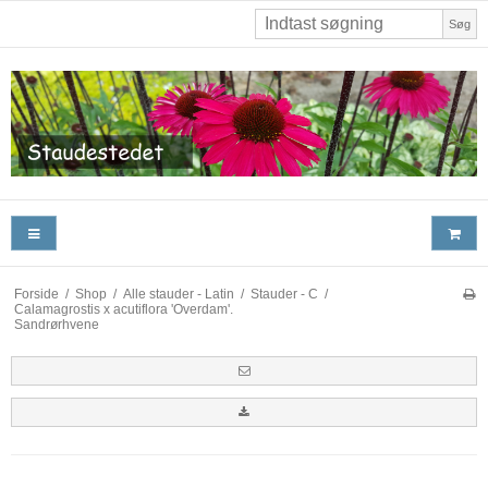
Søg
Forside
/
Shop
/
Alle stauder - Latin
/
Stauder - C
/
Calamagrostis x acutiflora 'Overdam'.
Sandrørhvene