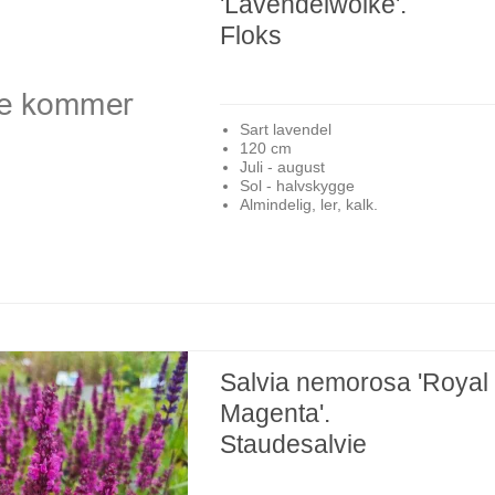
'Lavendelwolke'.
Floks
Sart lavendel
120 cm
Juli - august
Sol - halvskygge
Almindelig, ler, kalk.
Salvia nemorosa 'Royal
Magenta'.
Staudesalvie