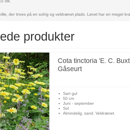
5 stk.
ille, der trives på en solrig og veldrænet plads. Løvet har en meget kraf
rede produkter
Cota tinctoria 'E. C. Buxt
Gåseurt
Sart gul
50 cm
Juni - september
Sol
Almindelig, sand. Veldrænet.