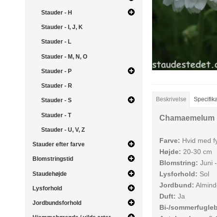
Stauder - H
Stauder - I, J, K
Stauder - L
Stauder - M, N, O
Stauder - P
Stauder - R
Beskrivelse
Specifik
Stauder - S
Stauder - T
Chamaemelum no
Stauder - U, V, Z
Farve:
Hvid med fy
Stauder efter farve
Højde:
20-30 cm
Blomstringstid
Blomstring:
Juni 
Lysforhold:
Sol
Staudehøjde
Jordbund:
Alminde
Lysforhold
Duft:
Ja
Jordbundsforhold
Bi-/sommerfugle