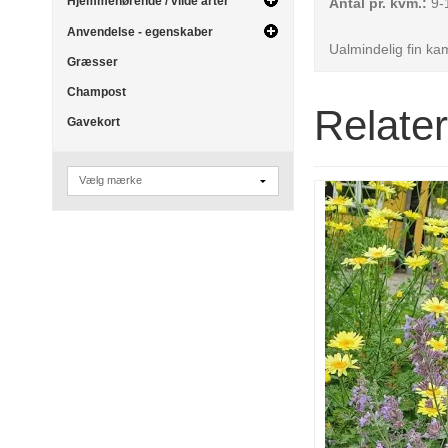
Hjemmehørende / vilde arter
Antal pr. kvm.:
9-1
Anvendelse - egenskaber
Ualmindelig fin kam
Græsser
Champost
Relate
Gavekort