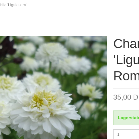
le 'Ligulosum'.
Cha
'Lig
Rome
35,00 
Lagerstat