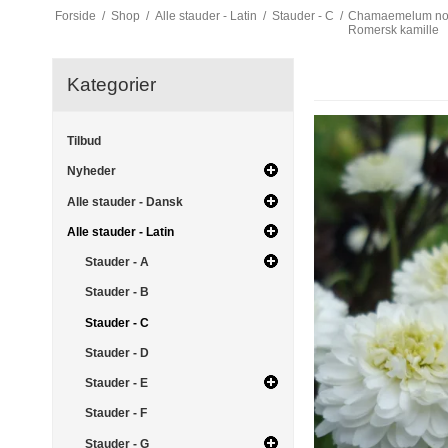
Forside
/
Shop
/
Alle stauder - Latin
/
Stauder - C
/
Chamaemelum nobi
Romersk kamille
Kategorier
Tilbud
Nyheder
Alle stauder - Dansk
Alle stauder - Latin
Stauder - A
Stauder - B
Stauder - C
Stauder - D
Stauder - E
Stauder - F
Stauder - G