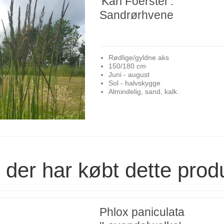
'Karl Foerster'.
Sandrørhvene
Rødlige/gyldne aks
150/180 cm
Juni - august
Sol - halvskygge
Almindelig, sand, kalk.
der har købt dette prod
Phlox paniculata