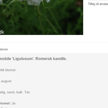
Tilføj til ønsk
ationer
bile 'Ligulosum'. Romersk kamille.
ldt blomst
- august
lig, sand, kalk. Tør.
blomst:
Ja