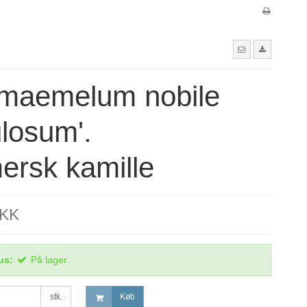
maemelum nobile
ulosum'.
rsk kamille
DKK
us:
På lager.
stk.
Køb