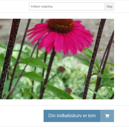
Søg
Din indkøbskurv er tom