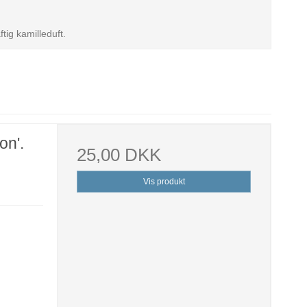
tig kamilleduft.
on'.
25,00 DKK
Vis produkt