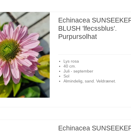
Echinacea SUNSEEKE
BLUSH 'lfecssblus'.
Purpursolhat
Lys rosa
40 cm.
Juli - september
Sol
Almindelig, sand. Veldrænet.
Echinacea SUNSEEKE