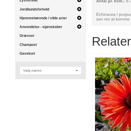
Lysforhold
Antal pr. kvm.:
8-1
Jordbundsforhold
Echinacea / purpur
Hjemmehørende / vilde arter
sen om at komme i g
Anvendelse - egenskaber
Græsser
Relate
Champost
Gavekort