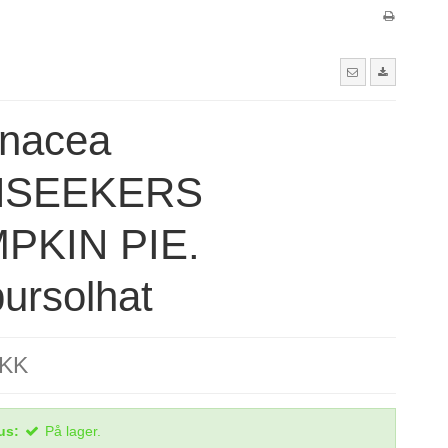
inacea
NSEEKERS
PKIN PIE.
ursolhat
DKK
us:
På lager.