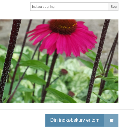
Søg
Din indkøbskurv er tom