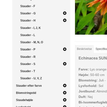
Stauder - F
Stauder - G
Stauder - H
Stauder - I, J, K
Stauder - L
Stauder - M, N, O
Beskrivelse
Specifik
Stauder - P
Stauder - R
Echinacea SUN
Stauder - S
Farve:
Lys orange
Stauder - T
Højde:
50-60 cm
Stauder - U, V, Z
Blomstring:
Juli 
Lysforhold:
Sol
Stauder efter farve
Jordbund:
Alminde
Blomstringstid
Duft:
Nej
Staudehøjde
Bi-/sommerfugle