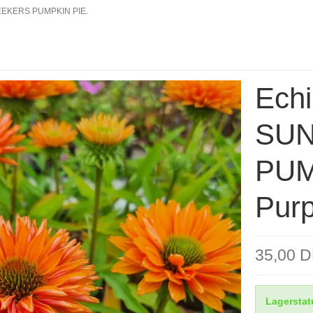
EEKERS PUMPKIN PIE.
Ech
SU
PUM
Purp
35,00 
Lagerstat