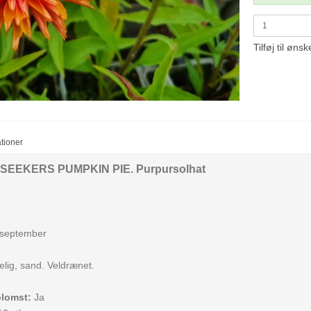
Tilføj til ønsk
ationer
SEEKERS PUMPKIN PIE. Purpursolhat
- september
lig, sand. Veldrænet.
blomst:
Ja