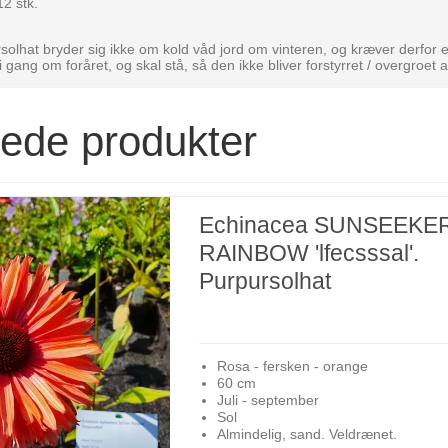
2 stk.
solhat bryder sig ikke om kold våd jord om vinteren, og kræver derfor
ang om foråret, og skal stå, så den ikke bliver forstyrret / overgroet af
rede produkter
Echinacea SUNSEEKE
RAINBOW 'lfecsssal'.
Purpursolhat
Rosa - fersken - orange
60 cm
Juli - september
Sol
Almindelig, sand. Veldrænet.