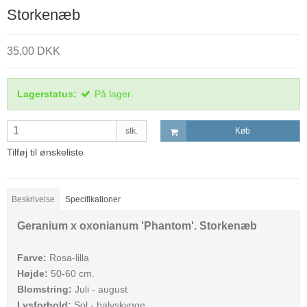
Storkenæb
35,00 DKK
Lagerstatus:
På lager.
stk.
Køb
Tilføj til ønskeliste
Beskrivelse
Specifikationer
Geranium
x
oxonianum 'Phantom'. Storkenæb
Farve:
Rosa-lilla
Højde:
50-60 cm.
Blomstring:
Juli - august
Lysforhold:
Sol - halvskygge