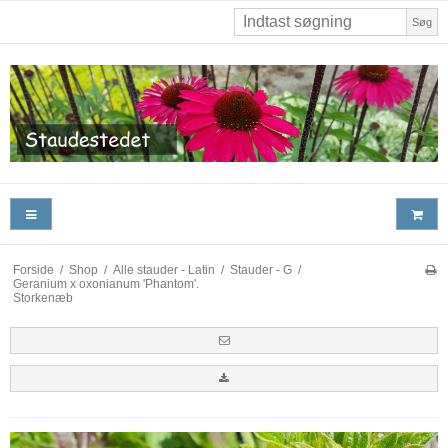
Søg
Forside
/
Shop
/
Alle stauder - Latin
/
Stauder - G
/
Geranium x oxonianum 'Phantom'.
Storkenæb