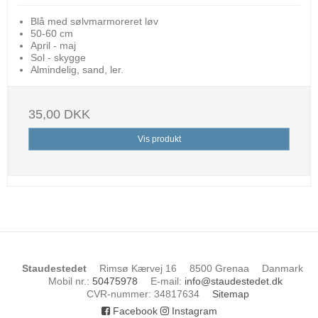
Blå med sølvmarmoreret løv
50-60 cm
April - maj
Sol - skygge
Almindelig, sand, ler.
35,00 DKK
Vis produkt
Staudestedet
Rimsø Kærvej 16
8500 Grenaa
Danmark
Mobil nr.
:
50475978
E-mail
:
info@staudestedet.dk
CVR-nummer
:
34817634
Sitemap
Facebook
Instagram