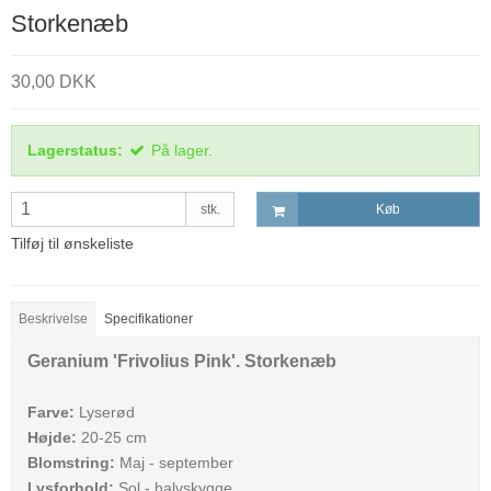
Storkenæb
30,00 DKK
Lagerstatus:
På lager.
stk.
Køb
Tilføj til ønskeliste
Beskrivelse
Specifikationer
Geranium 'Frivolius Pink'. Storkenæb
Farve:
Lyserød
Højde:
20-25 cm
Blomstring:
Maj - september
Lysforhold:
Sol - halvskygge