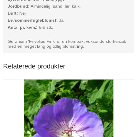
Jordbund:
Almindelig, sand, ler, kalk.
Duft:
Nej
Bi-/sommerfugleblomst:
Ja
Antal pr. kvm.:
6-9 stk.
Geranium 'Frivolius Pink' er en kompakt voksende storkenæb
med en meget lang og tidlig blomstring.
Relaterede produkter