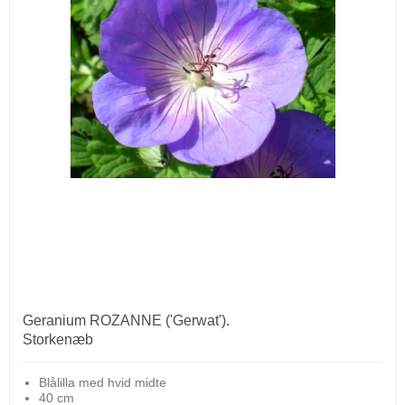
Geranium ROZANNE ('Gerwat').
Storkenæb
Blålilla med hvid midte
40 cm