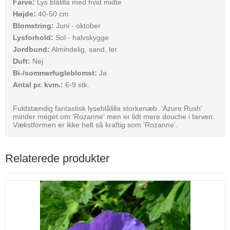
Farve:
Lys blålilla med hvid midte
Højde:
40-50 cm
Blomstring:
Juni - oktober
Lysforhold:
Sol - halvskygge
Jordbund:
Almindelig, sand, ler.
Duft:
Nej
Bi-/sommerfugleblomst:
Ja
Antal pr. kvm.:
6-9 stk.
Fuldstændig fantastisk lyseblålilla storkenæb. 'Azure Rush'
minder meget om 'Rozanne' men er lidt mere douche i farven.
Vækstformen er ikke helt så kraftig som 'Rozanne'.
Relaterede produkter