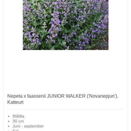
Nepeta x faassenii JUNIOR WALKER ('Novanepjun').
Katteurt
Blålilla
30 cm
Juni - september
Sol