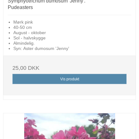
Symphyotrichum dumosum 'Jenny'.
Pudeasters
Mørk pink
40-50 cm
August - oktober
Sol - halvskygge
Almindelig.
Syn: Aster dumosum 'Jenny'
25,00 DKK
Vis produkt