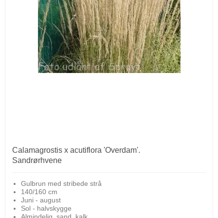
Calamagrostis x acutiflora 'Overdam'.
Sandrørhvene
Gulbrun med stribede strå
140/160 cm
Juni - august
Sol - halvskygge
Almindelig, sand, kalk.