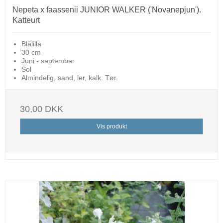
Nepeta x faassenii JUNIOR WALKER ('Novanepjun').
Katteurt
Blålilla
30 cm
Juni - september
Sol
Almindelig, sand, ler, kalk. Tør.
30,00 DKK
Vis produkt