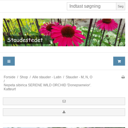
Søg
Forside
/
Shop
/
Alle stauder - Latin
/
Stauder - M, N, O
/
Nepeta sibirica SERENE WILD ORCHID 'Donepserwior'.
Katteurt