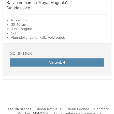
Salvia nemorosa 'Royal Magenta'.
Staudesalvie
Rosa-pink
30-40 cm
Juni - august
Sol
Almindelig, sand, kalk. Veldrænet.
30,00 DKK
Vis produkt
Staudestedet
Rimsø Kærvej 16
8500 Grenaa
Danmark
Mobil nr.
:
50475978
E-mail
:
info@staudestedet.dk